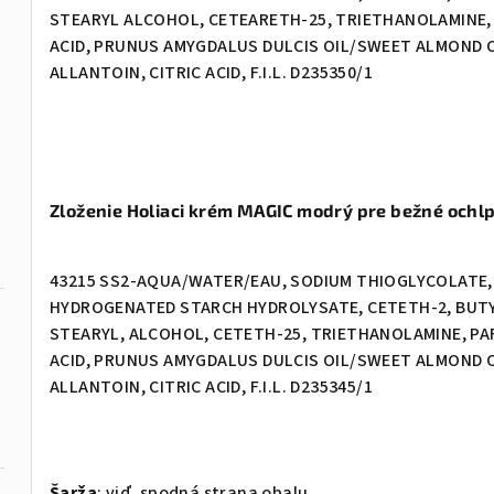
STEARYL ALCOHOL, CETEARETH-25, TRIETHANOLAMINE,
ACID, PRUNUS AMYGDALUS DULCIS OIL/SWEET ALMOND OIL
ALLANTOIN, CITRIC ACID, F.I.L. D235350/1
Zloženie Holiaci krém MAGIC modrý pre bežné ochl
43215 SS2-AQUA/WATER/EAU, SODIUM THIOGLYCOLATE, 
HYDROGENATED STARCH HYDROLYSATE, CETETH-2, BUT
STEARYL, ALCOHOL, CETETH-25, TRIETHANOLAMINE, P
ACID, PRUNUS AMYGDALUS DULCIS OIL/SWEET ALMOND OIL
ALLANTOIN, CITRIC ACID, F.I.L. D235345/1
Šarža
: viď. spodná strana obalu