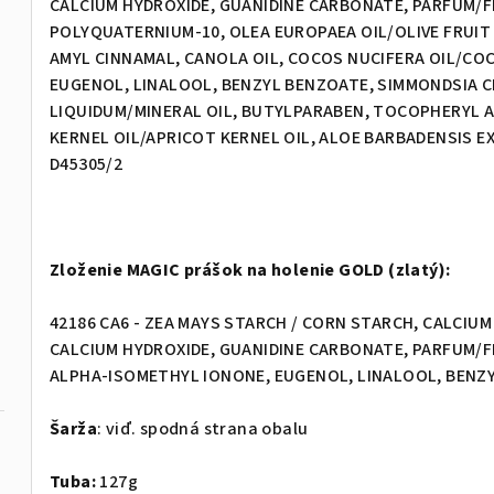
CALCIUM HYDROXIDE, GUANIDINE CARBONATE, PARFUM/
POLYQUATERNIUM-10, OLEA EUROPAEA OIL/OLIVE FRUIT 
AMYL CINNAMAL, CANOLA OIL, COCOS NUCIFERA OIL/CO
EUGENOL, LINALOOL, BENZYL BENZOATE, SIMMONDSIA CH
LIQUIDUM/MINERAL OIL, BUTYLPARABEN, TOCOPHERYL 
KERNEL OIL/APRICOT KERNEL OIL, ALOE BARBADENSIS EX
D45305/2
Zloženie MAGIC prášok na holenie GOLD (zlatý):
42186 CA6 - ZEA MAYS STARCH / CORN STARCH, CALCIU
CALCIUM HYDROXIDE, GUANIDINE CARBONATE, PARFUM/F
ALPHA-ISOMETHYL IONONE, EUGENOL, LINALOOL, BENZYL 
Šarža
: viď. spodná strana obalu
Tuba:
127g