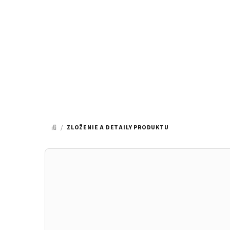
Prejsť
na
obsah
/
ZLOŽENIE A DETAILY PRODUKTU
DOMOV
B
o
č
n