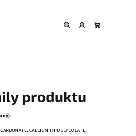
Hľadať
Prihlásenie
Nákupný
košík
aily produktu
rný):
M CARBONATE, CALCIUM THIOGLYCOLATE,