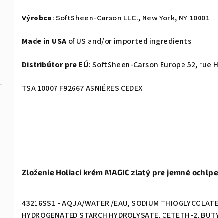
Výrobca
: SoftSheen-Carson LLC., New York, NY 10001
Made in USA
of US and/or imported ingredients
Distribútor pre EÚ
: SoftSheen-Carson Europe 52, rue 
TSA 10007 F92667 ASNIÉRES CEDEX
Zloženie Holiaci krém MAGIC zlatý pre jemné ochlp
43216SS1 - AQUA/WATER /EAU, SODIUM THIOGLYCOLATE
HYDROGENATED STARCH HYDROLYSATE, CETETH-2, BUT