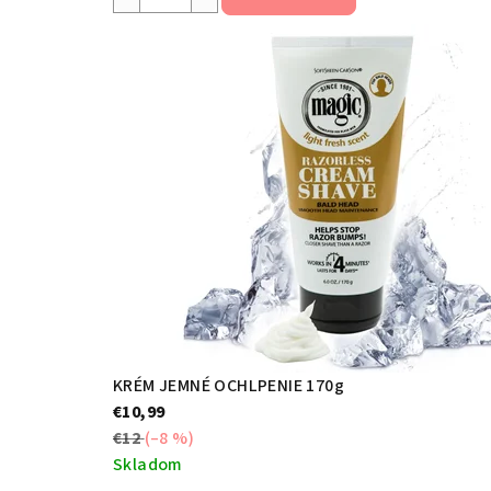
produktu
je
n
4,8
z
a
5
hviezdičiek.
š
i
c
h
KRÉM JEMNÉ OCHLPENIE 170g
z
€10,99
€12
(–8 %)
Skladom
á
Priemerné