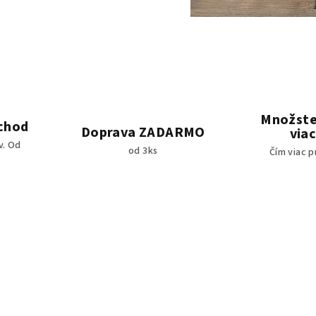
Množste
chod
Doprava ZADARMO
viac
v. Od
od 3ks
Čím viac p