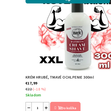
r
e
c
e
n
KRÉM HRUBÉ, TMAVÉ OCHLPENIE 300ml
z
€17,99
€22
(–18 %)
i
Skladom
Priemerné
e
−
+
hodnotenie
Do košíka