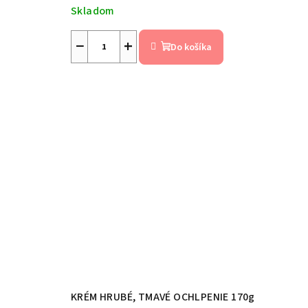
Skladom
Priemerné
−
+
hodnotenie
Do košíka
produktu
je
4,8
z
5
hviezdičiek.
KRÉM HRUBÉ, TMAVÉ OCHLPENIE 170g