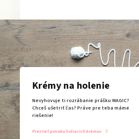
Krémy na holenie
Nevyhovuje ti rozrábanie prášku MAGIC?
Chceš ušetriť čas? Práve pre teba máme
riešenie!
Prezrieť ponuku holiacich krémov