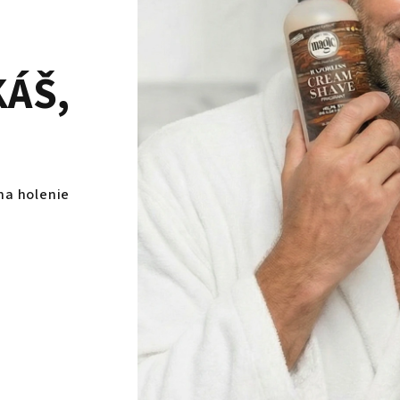
KÁŠ,
na holenie