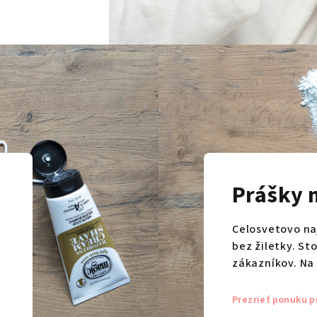
Prášky 
Celosvetovo na
bez žiletky. St
zákazníkov. Na 
Prezrieť ponuku p