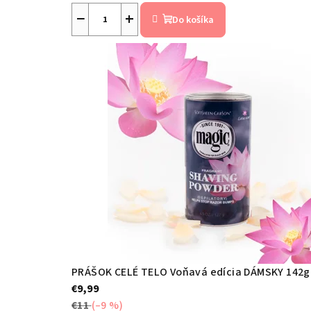
−
+
hodnotenie
Do košíka
k
produktu
je
a
5,0
z
5
z
hviezdičiek.
n
í
k
o
PRÁŠOK CELÉ TELO Voňavá edícia DÁMSKY 142g
€9,99
v
€11
(–9 %)